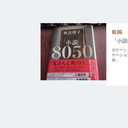
BLOG
「小説8
ロケーシ
ケーショ
外...