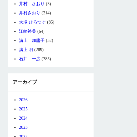
井村 さおり
(3)
井村さおり
(214)
大場 ひろつぐ
(85)
江崎裕美
(64)
溝上 加庸子
(52)
溝上 明
(289)
石井 一広
(385)
アーカイブ
2026
2025
2024
2023
2022